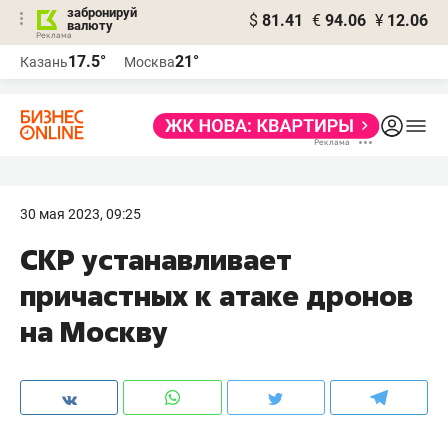
забронируй
$
81.41
€
94.06
¥
12.06
валюту
17.5°
21°
Казань
Москва
30 мая 2023, 09:25
СКР устанавливает
причастных к атаке дронов
на Москву