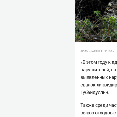
Фото: «БИЗНЕС Online»
«В этом году к 
нарушителей, на
выявленных нару
свалок ликвидир
Губайдуллин.
Также среди ча
вывоз отходов 