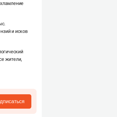
ахламление
ыс.
нзий и исков
логический
се жители,
дписаться