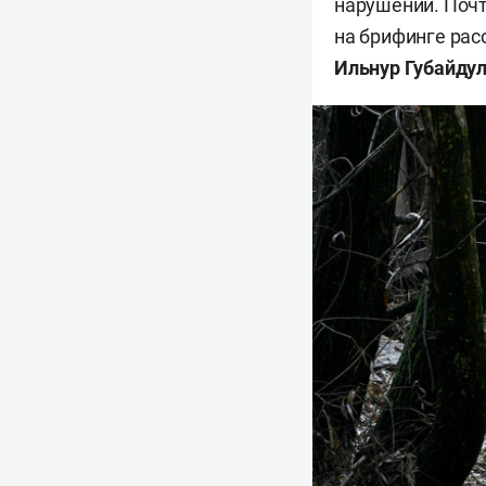
нарушений. Почт
на брифинге рас
Ильнур Губайду