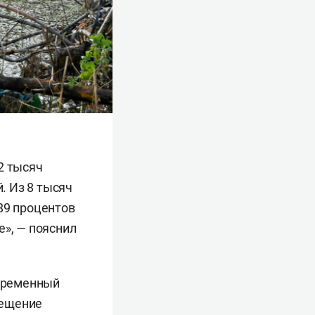
2 тысяч
. Из 8 тысяч
89 процентов
е», — пояснил
временный
мещение