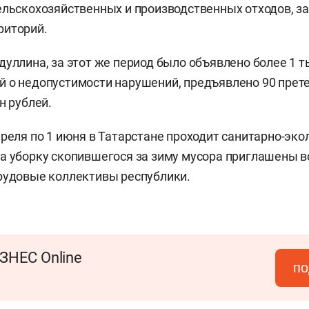
ельскохозяйственных и производственных отходов, з
риторий.
дуллина, за этот же период было объявлено более 1 т
 о недопустимости нарушений, предъявлено 90 прете
н рублей.
преля по 1 июня в Татарстане проходит санитарно-эко
а уборку скопившегося за зиму мусора приглашены в
рудовые коллективы республики.
ЗНЕС Online
по