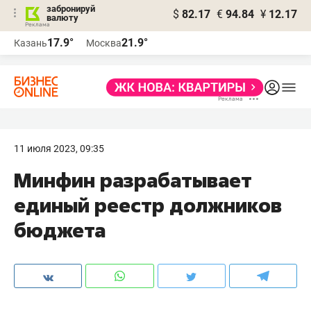
забронируй
$
82.17
€
94.84
¥
12.17
валюту
17.9°
21.9°
Казань
Москва
11 июля 2023, 09:35
Минфин разрабатывает
единый реестр должников
бюджета