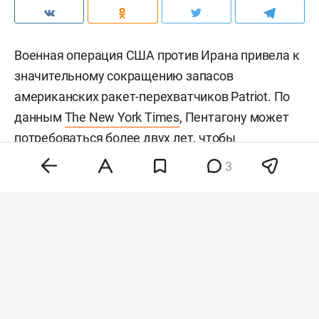
Военная операция США против Ирана привела к
значительному сокращению запасов
американских ракет-перехватчиков Patriot. По
данным
The New York Times
, Пентагону может
потребоваться более двух лет, чтобы
восполнить запасы более чем 1,5 тыс.
3
использованных перехватчиков. Сейчас в
распоряжении США остается менее 1,7 тыс.
таких ракет.