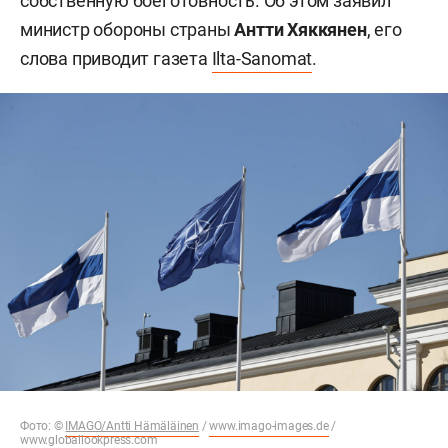
собственную боеготовность. Об этом заявил
министр обороны страны
Антти Хяккянен
, его
слова приводит газета
Ilta-Sanomat
.
Фото: ©
IMAGO/Antti Hämäläinen
/
www.imago-images.de
/
www.globallookpress.com