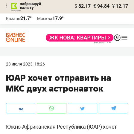
забронируй
$
82.17
€
94.84
¥
12.17
валюту
21.7°
17.9°
Казань
Москва
23 июля 2023, 18:26
ЮАР хочет отправить на
МКС двух астронавток
Южно-Африканская Республика (ЮАР) хочет