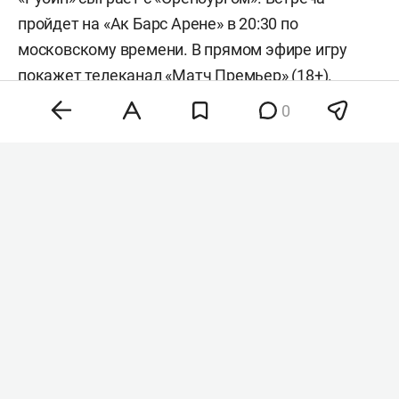
пройдет на «Ак Барс Арене» в 20:30 по
московскому времени. В прямом эфире игру
покажет телеканал «Матч Премьер» (18+).
0
В середине недели «Оренбург» и «Рубин» провели
свои встречи в Кубке России. Казанская
команда крупно проиграла «Родине» (0:5), а
оренбуржцы уступили «Спартаку» (1:5). В
чемпионате России в предыдущем туре «Рубин»
одержал победу над «Акроном» (2:1), а
«Оренбург» уступил «Зениту» (0:3).
В прошлом сезоне в Казани команды сыграли
вничью 1:1, а летом на сборах провели
товарищеский матч, в котором победил
«Оренбург» (2:1).