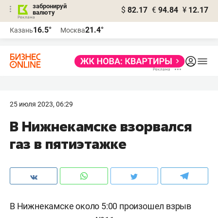
забронируй
$
82.17
€
94.84
¥
12.17
валюту
16.5°
21.4°
Казань
Москва
25 июля 2023, 06:29
В Нижнекамске взорвался
газ в пятиэтажке
В Нижнекамске около 5:00 произошел взрыв