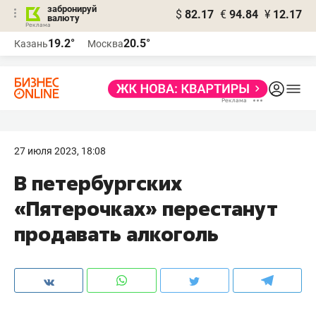
забронируй
$
82.17
€
94.84
¥
12.17
валюту
19.2°
20.5°
Казань
Москва
27 июля 2023, 18:08
В петербургских
«Пятерочках» перестанут
продавать алкоголь