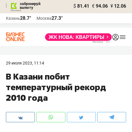
забронируй
$
81.41
€
94.06
¥
12.06
валюту
28.7°
27.3°
Казань
Москва
29 июля 2023, 11:14
В Казани побит
температурный рекорд
2010 года