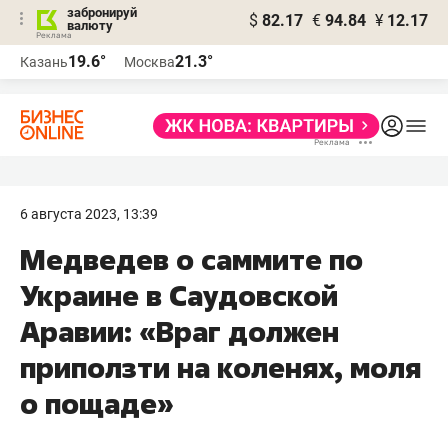
забронируй
$
82.17
€
94.84
¥
12.17
валюту
19.6°
21.3°
Казань
Москва
6 августа 2023, 13:39
Медведев о саммите по
Украине в Саудовской
Аравии: «Враг должен
приползти на коленях, моля
о пощаде»