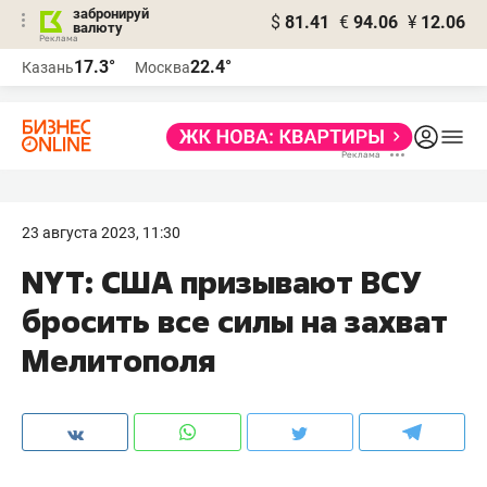
забронируй
$
81.41
€
94.06
¥
12.06
валюту
17.3°
22.4°
Казань
Москва
23 августа 2023, 11:30
NYT: США призывают ВСУ
бросить все силы на захват
Мелитополя