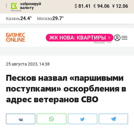
забронируй
$
81.41
€
94.06
¥
12.06
валюту
24.4°
29.7°
Казань
Москва
25 августа 2023, 14:38
Песков назвал «паршивыми
поступками» оскорбления в
адрес ветеранов СВО