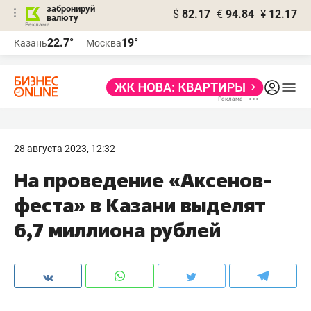
забронируй
$
82.17
€
94.84
¥
12.17
валюту
22.7°
19°
Казань
Москва
28 августа 2023, 12:32
На проведение «Аксенов-
феста» в Казани выделят
6,7 миллиона рублей