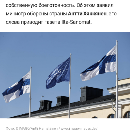
собственную боеготовность. Об этом заявил
министр обороны страны
Антти Хяккянен
, его
слова приводит газета
Ilta-Sanomat
.
Фото: ©
IMAGO/Antti Hämäläinen
/
www.imago-images.de
/