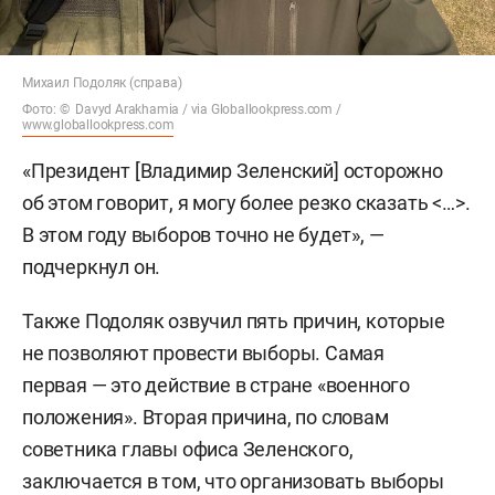
Михаил Подоляк (справа)
Фото: © Davyd Arakhamia / via Globallookpress.com /
www.globallookpress.com
«Президент [Владимир Зеленский] осторожно
об этом говорит, я могу более резко сказать <…>.
В этом году выборов точно не будет», —
подчеркнул он.
Также Подоляк озвучил пять причин, которые
не позволяют провести выборы. Самая
первая — это действие в стране «военного
положения». Вторая причина, по словам
советника главы офиса Зеленского,
заключается в том, что организовать выборы