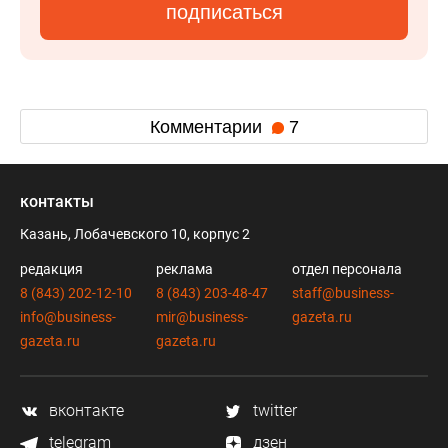
подписаться
Комментарии
7
контакты
Казань, Лобачевского 10, корпус 2
редакция
реклама
отдел персонала
8 (843) 202-12-10
8 (843) 203-48-47
staff@business-
info@business-
mir@business-
gazeta.ru
gazeta.ru
gazeta.ru
вконтакте
twitter
telegram
дзен