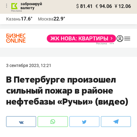
забронируй
$
81.41
€
94.06
¥
12.06
валюту
17.6°
22.9°
Казань
Москва
3 сентября 2023, 12:21
В Петербурге произошел
сильный пожар в районе
нефтебазы «Ручьи» (видео)