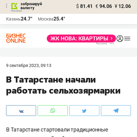
забронируй
$
81.41
€
94.06
¥
12.06
валюту
24.7°
25.4°
Казань
Москва
9 сентября 2023, 09:13
В Татарстане начали
работать сельхозярмарки
В Татарстане стартовали традиционные