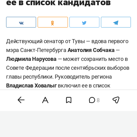
ее в список кандидатов
Действующий сенатор от Тувы — вдова первого
мэра Санкт-Петербурга
Анатолия Собчака
—
Людмила Нарусова
— может сохранить место в
Совете Федерации после сентябрьских выборов
главы республики. Руководитель региона
Владислав Ховалыг
включил ее в список
кандидатов в сенаторы при подаче документов
8
в избирком для участия в выборах, сообщил
ТАСС
со ссылкой на республиканскую
избирательную комиссию.