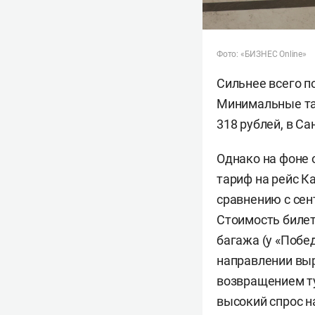
Фото: «БИЗНЕС Online»
Сильнее всего п
Минимальные тар
318 рублей, в Са
Однако на фоне 
тариф на рейс К
сравнению с сен
Стоимость билето
багажа (у «Побед
направлении выр
возвращением ту
высокий спрос н