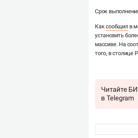
Срок выполнения
Как
сообщил
в м
установить боле
массиве. На соо
того, в столице 
Читайте БИ
в Telegram