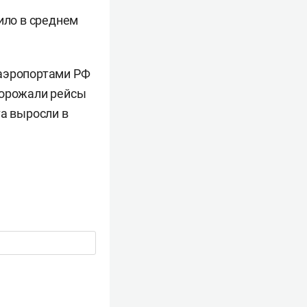
ило в среднем
 аэропортами РФ
одорожали рейсы
та выросли в