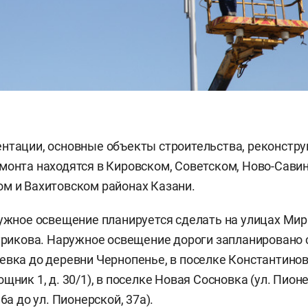
нтации, основные объекты строительства, реконстру
монта находятся в Кировском, Советском, Ново-Сави
м и Вахитовском районах Казани.
ружное освещение планируется сделать на улицах Мир
Сурикова. Наружное освещение дороги запланировано
евка до деревни Чернопенье, в поселке Константинов
щник 1, д. 30/1), в поселке Новая Сосновка (ул. Пион
 6а до ул. Пионерской, 37а).