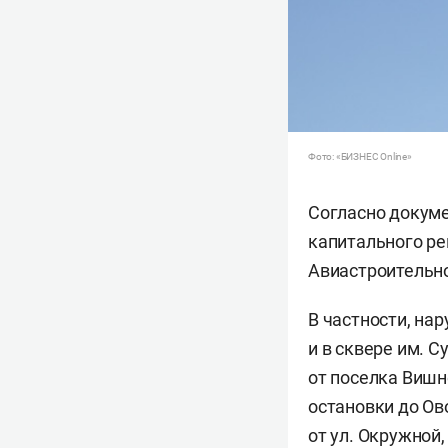
Фото: «БИЗНЕС Online»
Согласно докуме
капитального ре
Авиастроительно
В частности, на
и в сквере им. 
от поселка Вишн
остановки до Ово
от ул. Окружной,