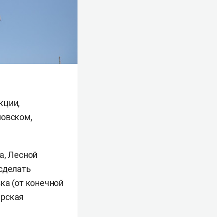
кции,
новском,
а, Лесной
 сделать
ка (от конечной
ерская