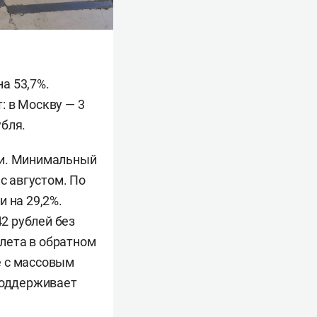
а 53,7%.
: в Москву — 3
убля.
чи. Минимальный
с августом. По
 на 29,2%.
42 рублей без
елета в обратном
е с массовым
 поддерживает