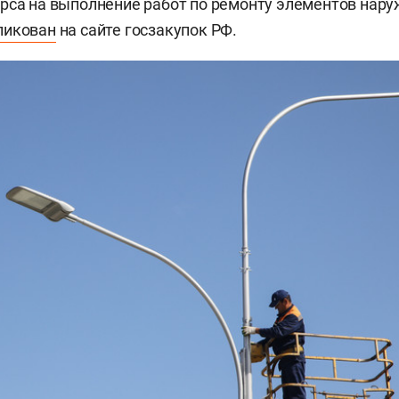
рса на выполнение работ по ремонту элементов нару
ликован
на сайте госзакупок РФ.