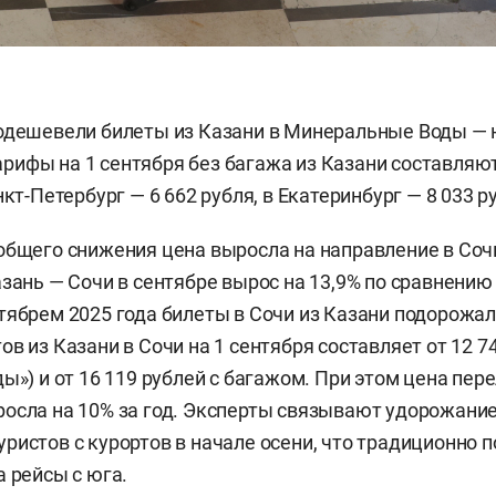
одешевели билеты из Казани в Минеральные Воды — н
ифы на 1 сентября без багажа из Казани составляют
нкт-Петербург — 6 662 рубля, в Екатеринбург — 8 033 р
общего снижения цена выросла на направление в Со
азань — Сочи в сентябре вырос на 13,9% по сравнению 
тябрем 2025 года билеты в Сочи из Казани подорожали
в из Казани в Сочи на 1 сентября составляет от 12 7
ы») и от 16 119 рублей с багажом. При этом цена пер
осла на 10% за год. Эксперты связывают удорожани
ристов с курортов в начале осени, что традиционно
а рейсы с юга.