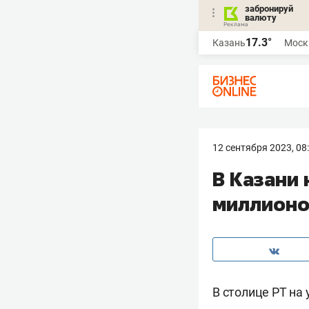
забронируй
валюту
17.3°
Казань
Моск
12 сентября 2023, 08
В Казани 
миллионо
В столице РТ на