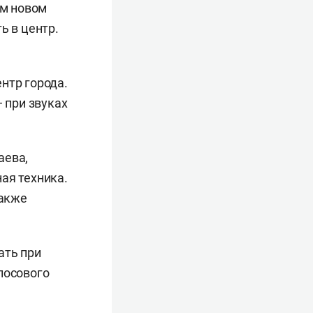
м новом
ь в центр.
нтр города.
 при звуках
аева,
ая техника.
Также
ать при
лосового