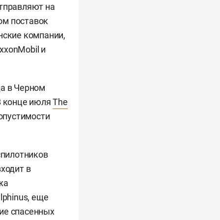
отправляют на
ом поставок
нские компании,
xxonMobil и
да в Черном
В конце июля
The
опустимости
спилотников
ходит в
жа
lphinus, еще
ние спасенных