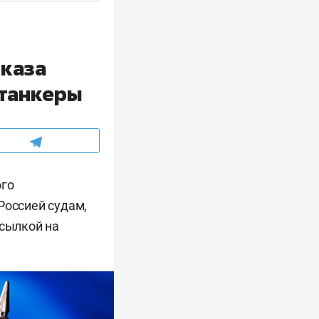
тказа
 танкеры
ого
Россией судам,
сылкой на