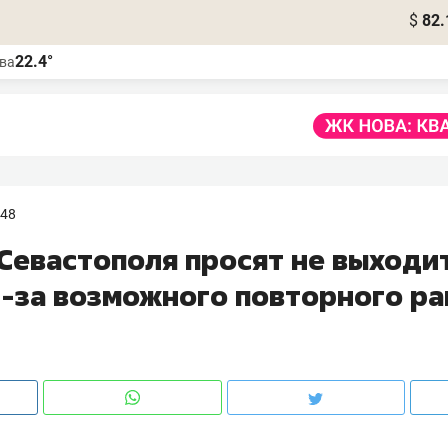
$
82.
22.4°
ва
:48
Севастополя просят не выходит
з-за возможного повторного ра