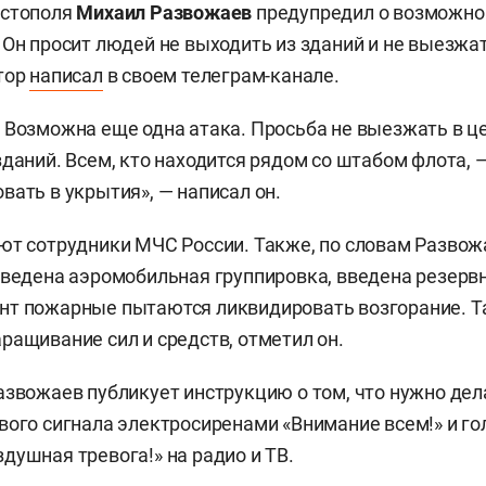
астополя
Михаил Развожаев
предупредил о возможно
 Он просит людей не выходить из зданий и не выезжат
тор
написал
в своем телеграм-канале.
 Возможна еще одна атака. Просьба не выезжать в це
зданий. Всем, кто находится рядом со штабом флота, —
вать в укрытия», — написал он.
ют сотрудники МЧС России. Также, по словам Развож
иведена аэромобильная группировка, введена резервн
нт пожарные пытаются ликвидировать возгорание. 
ращивание сил и средств, отметил он.
азвожаев публикует инструкцию о том, что нужно дел
вого сигнала электросиренами «Внимание всем!» и го
душная тревога!» на радио и ТВ.