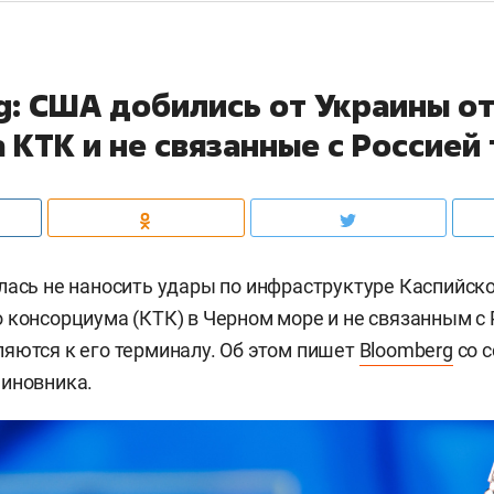
g: США добились от Украины о
а КТК и не связанные с Россией
лась не наносить удары по инфраструктуре Каспийск
 консорциума (КТК) в Черном море и не связанным с 
яются к его терминалу. Об этом пишет
Bloomberg
со с
чиновника.