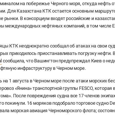
рминалом на побережье Черного моря, откуда нефть 
ми. Для Казахстана КТК остается основным маршрут
е рынки. В консорциум входят российские и казахста
ры международных нефтяных компаний, в том числе E
яцы КТК неоднократно сообщал об атаках на свои су
орых приходилось приостанавливать погрузку нефти. 
l
сообщила, что Вашингтон предупреждал Киев о нед
нефтяную инфраструктуру в Черном море.
ь на 1 августа в Черном море после атаки морских бе
ровоз «Янина» транспортной группы FESCO, которая в
тома». После повреждения судна все 17 членов экипа
го покинули. 16 моряков подобрало торговое судно De
вала морская авиация Черноморского флота; состоя