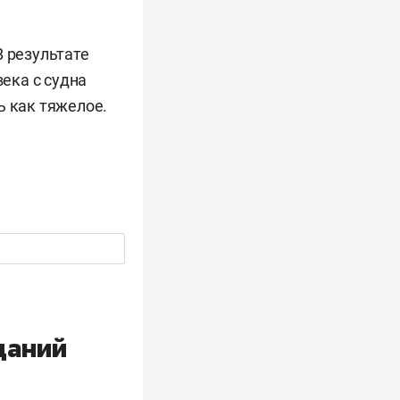
В результате
века с судна
ь как тяжелое.
даний