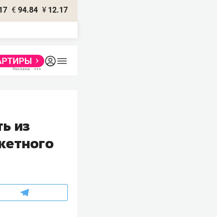
17
€
94.84
¥
12.17
ь из
кетного