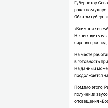
Губернатор Сев
ракетном ударе.
Об этом губерна
«Внимание всем!
Не выходить из 
сирены проследо
На месте работа
в готовность пр
На данный моме
продолжается на
Помимо этого, Р
получении звуко
оповещения «Воз