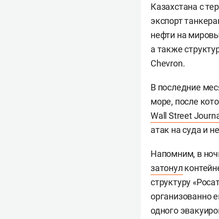
Казахстана с те
экспорт танкера
нефти на мировы
а также структу
Chevron.
В последние мес
море, после кот
Wall Street Journa
атак на суда и 
Напомним, в ноч
затонул
контейне
структуру «Роса
организованно е
одного эвакуиро