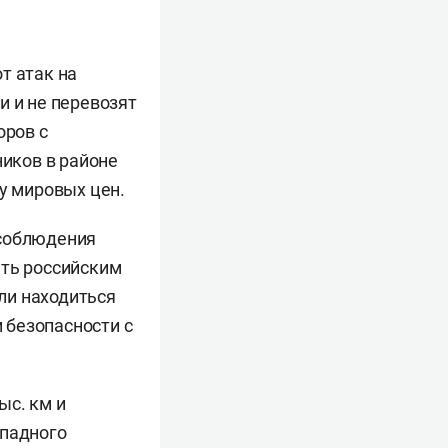
т атак на
и и не перевозят
оров с
иков в районе
ту мировых цен.
 соблюдения
ать российским
ли находиться
 безопасности с
ыс. км и
ападного