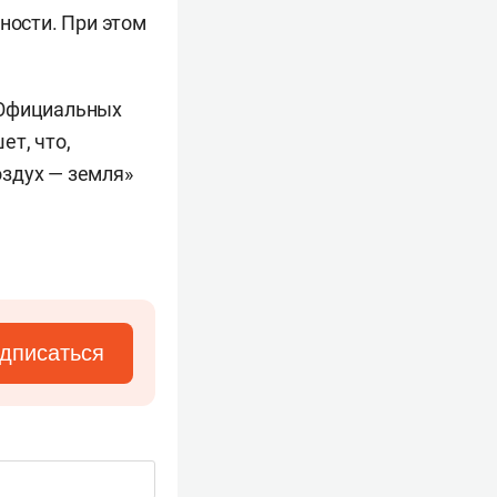
ности. При этом
 Официальных
ет, что,
оздух — земля»
дписаться