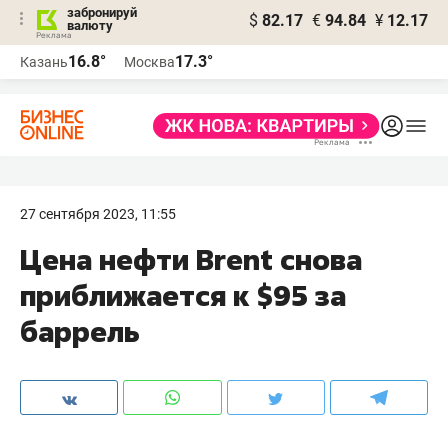
забронируй
$
82.17
€
94.84
¥
12.17
валюту
16.8°
17.3°
Казань
Москва
27 сентября 2023, 11:55
Цена нефти Brent снова
приближается к $95 за
баррель