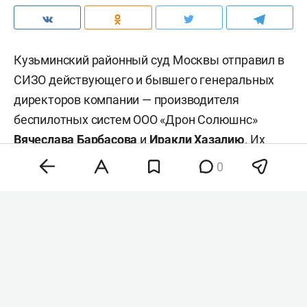
Кузьминский районный суд Москвы отправил в
СИЗО действующего и бывшего генеральных
директоров компании — производителя
беспилотных систем ООО «Дрон Солюшнс»
Вячеслава Барбасова
и
Иракли Хазалию
. Их
обвиняют в мошенничестве в особо крупном
0
размере. Об этом пишет «
Коммерсантъ
».