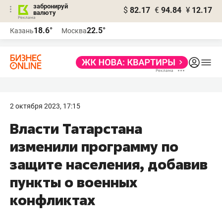
забронируй
$
82.17
€
94.84
¥
12.17
валюту
18.6°
22.5°
Казань
Москва
2 октября 2023, 17:15
Власти Татарстана
изменили программу по
защите населения, добавив
пункты о военных
конфликтах