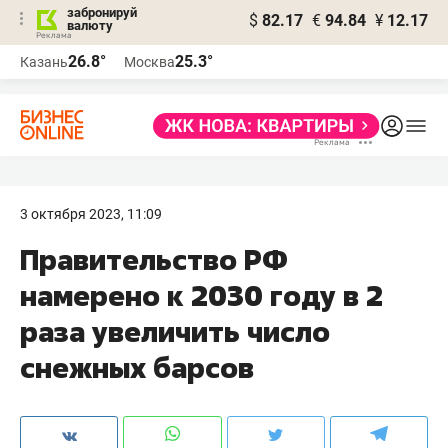
забронируй
$
82.17
€
94.84
¥
12.17
валюту
26.8°
25.3°
Казань
Москва
3 октября 2023, 11:09
Правительство РФ
намерено к 2030 году в 2
раза увеличить число
снежных барсов