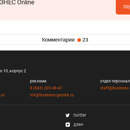
ЗНЕС Online
по
Комментарии
23
 10, корпус 2
реклама
отдел персона
8 (843) 203-48-47
staff@business-
.ru
mir@business-gazeta.ru
twitter
дзен