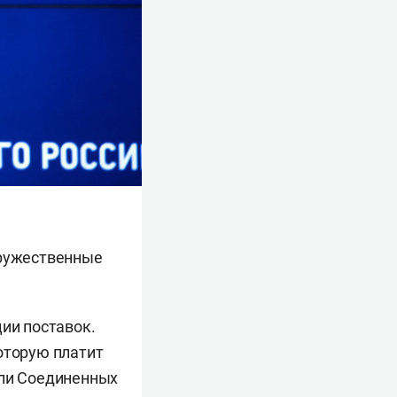
дружественные
ции поставок.
оторую платит
ели Соединенных