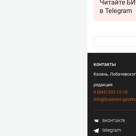
Читайте БИ
в Telegram
контакты
Казань, Лобачевского
редакция
8 (843) 202-12-10
info@business-gazeta
вконтакте
telegram