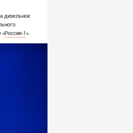
на дизельное
льного
 «
Россия-1
».