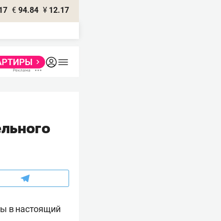
17
€
94.84
¥
12.17
ельного
ны в настоящий