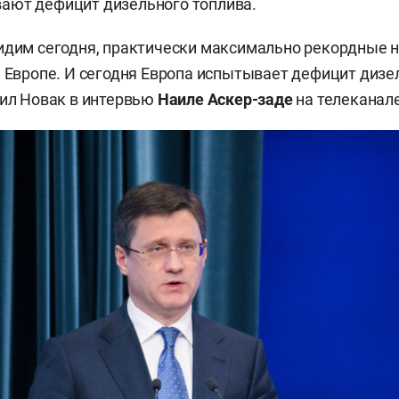
ают дефицит дизельного топлива.
идим сегодня, практически максимально рекордные 
е Европе. И сегодня Европа испытывает дефицит дизе
вил Новак в интервью
Наиле Аскер-заде
на телеканале