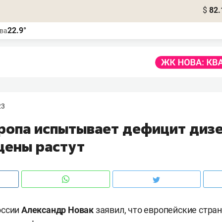
$
82.
22.9°
ва
23
вропа испытывает дефицит диз
цены растут
оссии
Александр Новак
заявил, что европейские стра