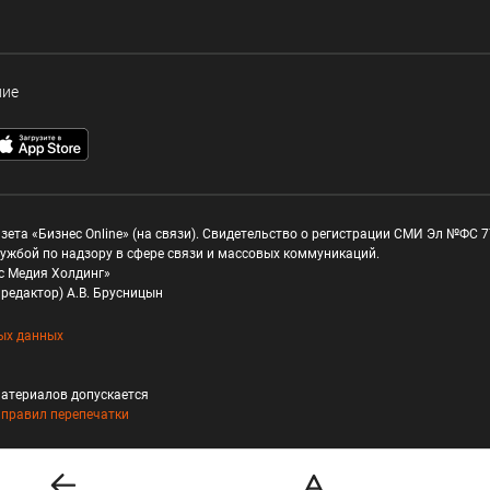
ние
зета «Бизнес Online» (на связи). Свидетельство о регистрации СМИ Эл №ФС 77
ужбой по надзору в сфере связи и массовых коммуникаций.
с Медия Холдинг»
редактор) А.В. Брусницын
ых данных
атериалов допускается
и
правил перепечатки