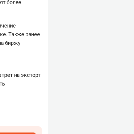
тят более
ичение
нке. Также ранее
на биржу
апрет на экспорт
ть