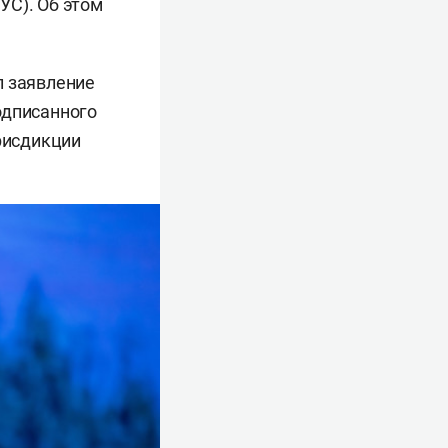
УС). Об этом
л заявление
одписанного
юрисдикции