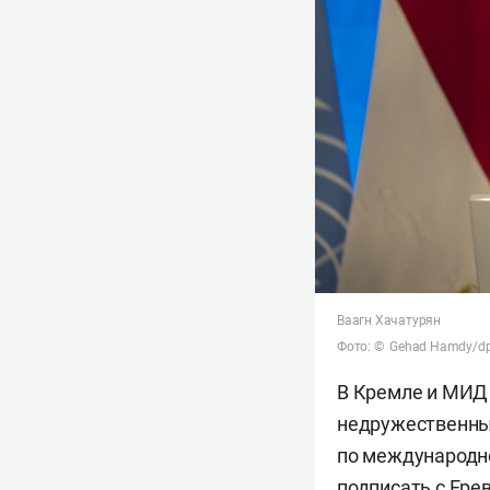
Ваагн Хачатурян
Фото: © Gehad Hamdy/dp
В Кремле и МИД
недружественны
по международн
подписать с Ере