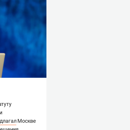
атуту
и
длагал
Москве
решения