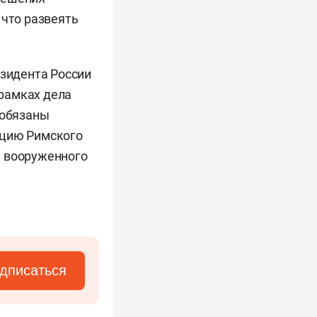
 что развеять
езидента России
рамках дела
 обязаны
ацию Римского
я вооруженного
дписаться