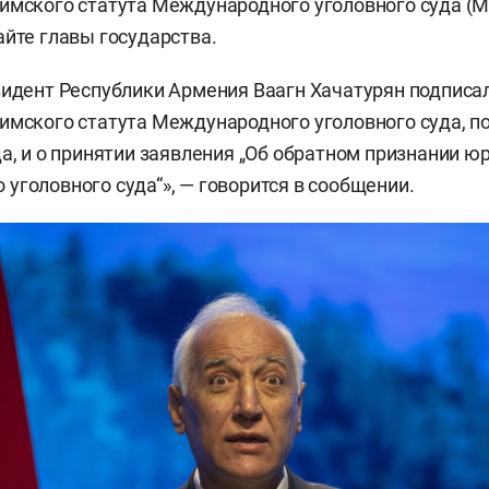
имского статута Международного уголовного суда (М
айте главы государства.
зидент Республики Армения Ваагн Хачатурян подписа
имского статута Международного уголовного суда, п
да, и о принятии заявления „Об обратном признании 
уголовного суда“», — говорится в сообщении.