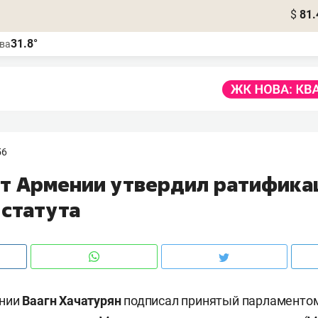
$
81.
31.8°
ва
56
т Армении утвердил ратифик
 статута
ении
Ваагн Хачатурян
подписал принятый парламентом