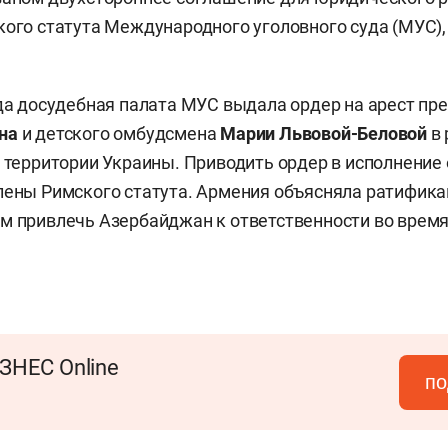
кого статута Международного уголовного суда (МУС),
ода досудебная палата МУС выдала ордер на арест пр
на
и детского омбудсмена
Марии
Львовой-Беловой
в 
с территории Украины. Приводить ордер в исполнение
лены Римского статута. Армения объясняла ратифик
м привлечь Азербайджан к ответственности во врем
ЗНЕС Online
по