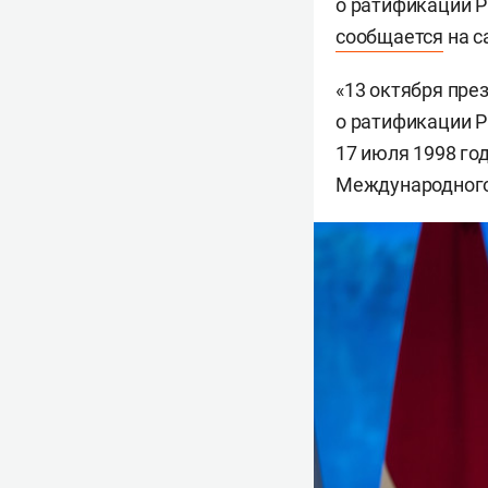
о ратификации Р
сообщается
на с
«13 октября пре
о ратификации Р
17 июля 1998 го
Международного 