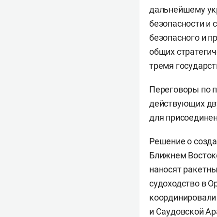
дальнейшему укр
безопасности и 
безопасного и п
общих стратегич
тремя государст
Переговоры по п
действующих дв
для присоединен
Решение о созда
Ближнем Востоке
наносят ракетны
судоходство в О
координировали 
и Саудовской Ар