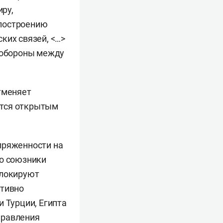
ру,
 построению
ких связей, <…>
и обороны между
тменяет
ется открытым
пряженности на
го союзники
блокируют
ктивно
и Турции, Египта
правления