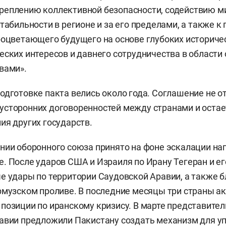
еплению коллективной безопасности, содействию ми
стабильности в регионе и за его пределами, а также к
роцветающего будущего на основе глубоких историчес
еских интересов и давнего сотрудничества в област
вами».
одготовке пакта велись около года. Соглашение не о
усторонних договоренностей между странами и оста
ия других государств.
нии оборонного союза принято на фоне эскалации на
. После ударов США и Израиля по Ирану Тегеран и е
е удары по территории Саудовской Аравии, а также 
рмузском проливе. В последние месяцы три страны а
позиции по иранскому кризису. В марте представител
авии предложили Пакистану создать механизм для у