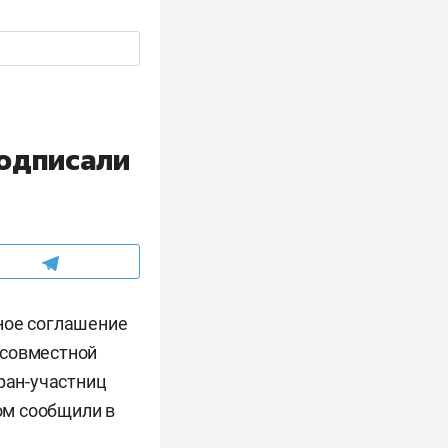
подписали
ное соглашение
 совместной
ран-участниц
том сообщили в