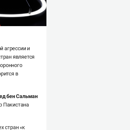
й агрессии и
стран является
боронного
орится в
д бен Сальман
р Пакистана
х стран «к