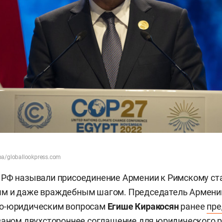
a/globallookpress.com
 РФ называли присоединение Армении к Римскому ст
м и даже враждебным шагом. Председатель Армени
о-юридическим вопросам
Егише Киракосян
ранее
пре
ваном двухстороннее соглашение для юридического 