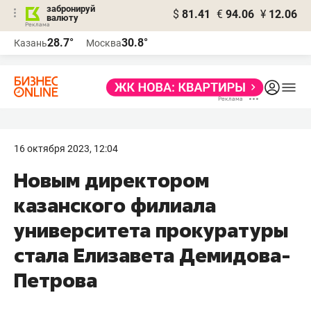
забронируй
$
81.41
€
94.06
¥
12.06
валюту
28.7°
30.8°
Казань
Москва
16 октября 2023, 12:04
Новым директором
казанского филиала
университета прокуратуры
стала Елизавета Демидова-
Петрова