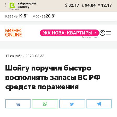
забронируй
$
82.17
€
94.84
¥
12.17
валюту
19.5°
20.3°
Казань
Москва
17 октября 2023, 08:33
Шойгу поручил быстро
восполнять запасы ВС РФ
средств поражения