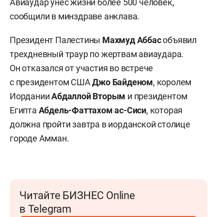
Авиаудар унес жизни более 500 человек,
сообщили в минздраве анклава.
Президент Палестины
Махмуд Аббас
объявил
трехдневный траур по жертвам авиаудара.
Он отказался от участия во встрече
с президентом США
Джо Байденом
, королем
Иордании
Абдаллой Вторым
и президентом
Египта
Абдель-Фаттахом ас-Сиси
, которая
должна пройти завтра в иорданской столице
городе Амман.
Читайте БИЗНЕС Online
в Telegram