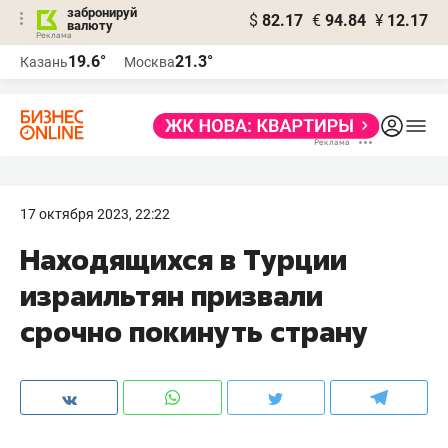
забронируй
$
82.17
€
94.84
¥
12.17
валюту
19.6°
21.3°
Казань
Москва
17 октября 2023, 22:22
Находящихся в Турции
израильтян призвали
срочно покинуть страну