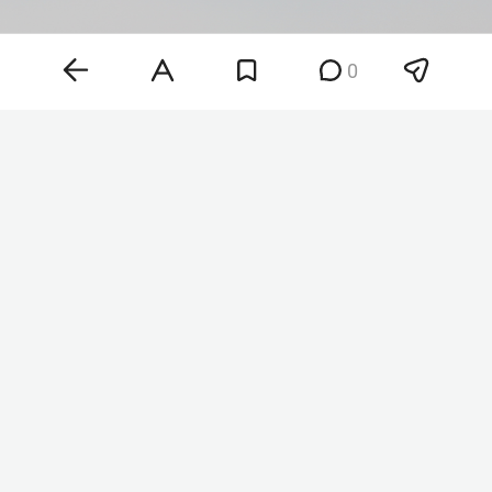
0
Фото: ©
Maksim Konstantinov
/Global Look Press/
www.globallookpress.com
«Друзья, как обещал, держу в курсе. Завтра мой
последний день в „Ижавиа“, меня попросили, и я
написал заявление об увольнении. Благодарен
судьбе за эти прекрасные 8 лет. Остаюсь на