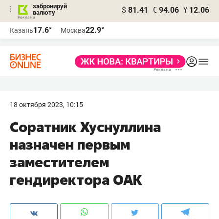
забронируй
$
81.41
€
94.06
¥
12.06
валюту
17.6°
22.9°
Казань
Москва
18 октября 2023, 10:15
Соратник Хуснуллина
назначен первым
заместителем
гендиректора ОАК