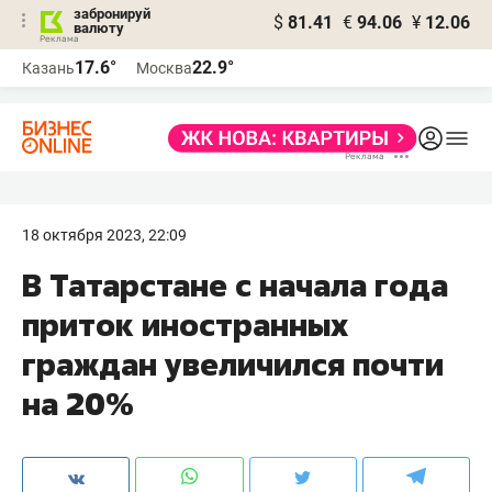
забронируй
$
81.41
€
94.06
¥
12.06
валюту
17.6°
22.9°
Казань
Москва
18 октября 2023, 22:09
В Татарстане с начала года
приток иностранных
граждан увеличился почти
на 20%