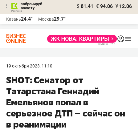
забронируй
$
81.41
€
94.06
¥
12.06
валюту
24.4°
29.7°
Казань
Москва
19 октября 2023, 11:10
SHOT: Сенатор от
Татарстана Геннадий
Емельянов попал в
серьезное ДТП – сейчас он
в реанимации