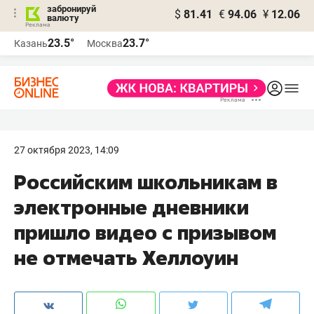
забронируй
$
81.41
€
94.06
¥
12.06
валюту
23.5°
23.7°
Казань
Москва
27 октября 2023, 14:09
Российским школьникам в
электронные дневники
пришло видео с призывом
не отмечать Хеллоуин