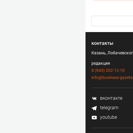
контакты
Казань, Лобачевского
редакция
8 (843) 202-12-10
info@business-gazeta
вконтакте
telegram
youtube