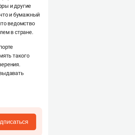
фры и другие
 что и бумажный
что ведомство
лем в стране.
порте
мять такого
верения.
 выдавать
дписаться