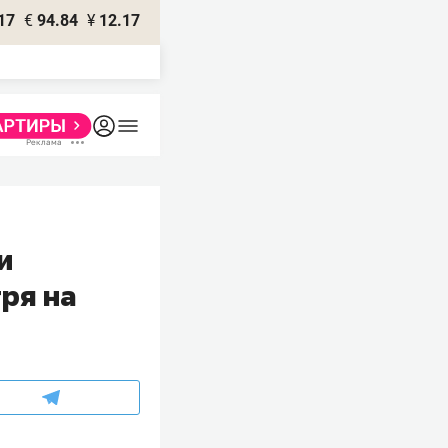
17
€
94.84
¥
12.17
и
ря на