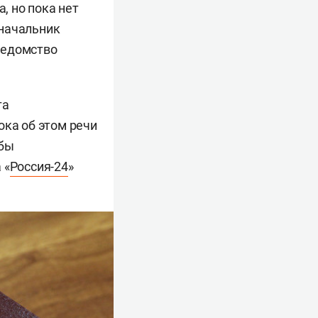
, но пока нет
 начальник
Ведомство
та
ока об этом речи
обы
 «
Россия-24
»