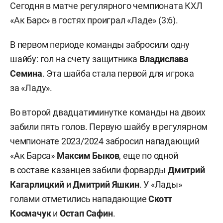
Сегодня в матче регулярного чемпионата КХЛ
«Ак Барс» в гостях проиграл «Ладе» (3:6).
В первом периоде команды забросили одну
шайбу: гол на счету защитника
Владислава
Семина
. Эта шайба стала первой для игрока
за «Ладу».
Во второй двадцатиминутке команды на двоих
забили пять голов. Первую шайбу в регулярном
чемпионате 2023/2024 забросил нападающий
«Ак Барса»
Максим Быков
, еще по одной
в составе казанцев забили форварды
Дмитрий
Кагарлицкий
и
Дмитрий Яшкин
. У «Лады»
голами отметились нападающие
Скотт
Космачук
и
Остап Сафин
.