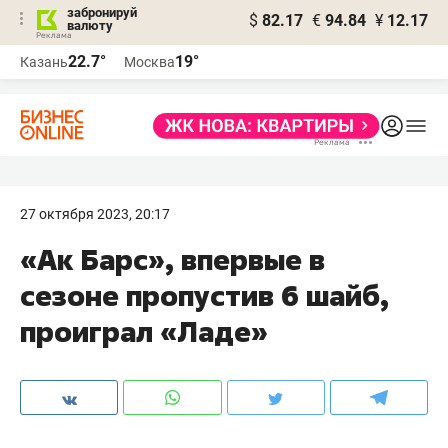
забронируй
$
82.17
€
94.84
¥
12.17
валюту
22.7°
19°
Казань
Москва
27 октября 2023, 20:17
«Ак Барс», впервые в
сезоне пропустив 6 шайб,
проиграл «Ладе»