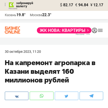
забронируй
$
82.17
€
94.84
¥
12.17
валюту
19.8°
22.3°
Казань
Москва
30 октября 2023, 11:20
На капремонт агропарка в
Казани выделят 160
миллионов рублей