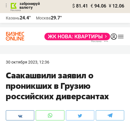
забронируй
$
81.41
€
94.06
¥
12.06
валюту
24.4°
29.7°
Казань
Москва
30 октября 2023, 12:36
Саакашвили заявил о
проникших в Грузию
российских диверсантах