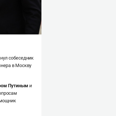
кнул собеседник
шнера в Москву
ром Путиным
и
вопросам
омощник