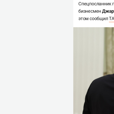
Спецпосланник 
бизнесмен
Джар
этом сообщил
Т