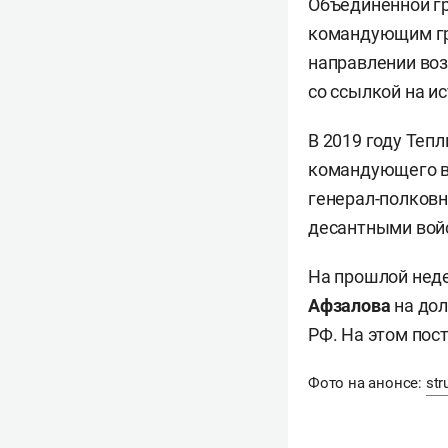
Объединенной г
командующим гру
направлении воз
со ссылкой на и
В 2019 году Теп
командующего во
генерал-полков
десантными вой
На прошлой нед
Афзалова
на до
РФ. На этом пос
Фото на анонсе:
str