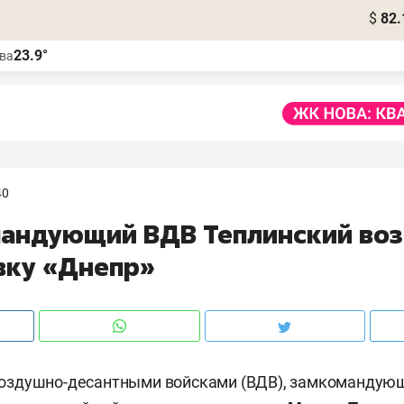
$
82.
23.9°
ва
40
мандующий ВДВ Теплинский воз
вку «Днепр»
здушно-десантными войсками (ВДВ), замкомандую