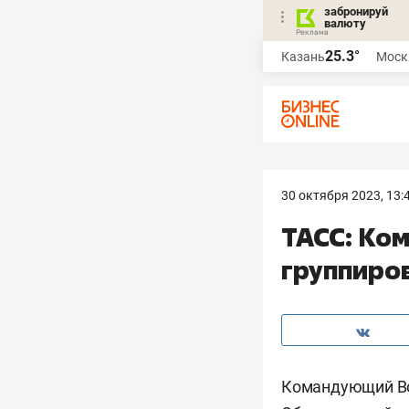
забронируй
валюту
25.3°
Казань
Моск
30 октября 2023, 13:
ТАСС: Ко
группиро
Командующий Во