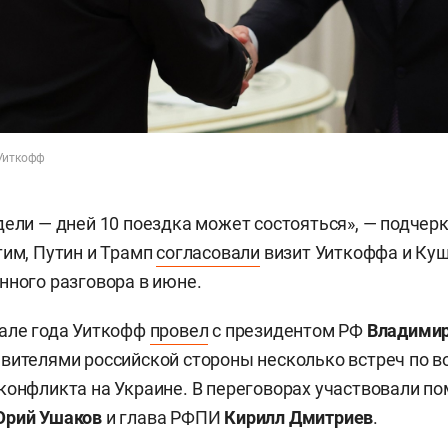
 Уиткофф
дели — дней 10 поездка может состояться», — подчер
тим, Путин и Трамп
согласовали
визит Уиткоффа и Ку
нного разговора в июне.
чале года Уиткофф
провел
с президентом РФ
Владими
вителями российской стороны несколько встреч по 
конфликта на Украине. В переговорах участвовали п
рий Ушаков
и глава РФПИ
Кирилл Дмитриев
.