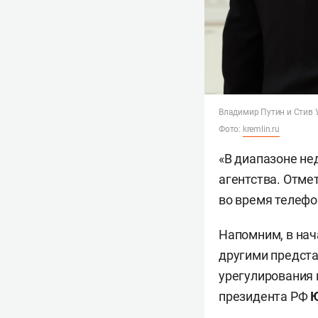
Владимир Путин и Стив
Фото:
kremlin.ru
«В диапазоне не
агентства. Отме
во время телефо
Напомним, в на
другими предста
урегулирования 
президента РФ
Ю