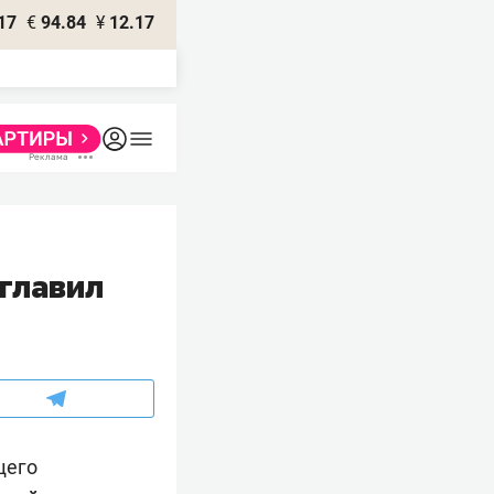
17
€
94.84
¥
12.17
главил
щего