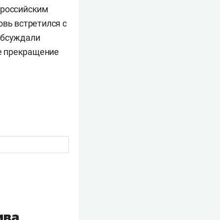
 российским
овь встретился с
обсуждали
е прекращение
ива