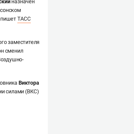
ский
назначен
рсонском
м пишет
ТАСС
ого заместителя
он сменил
Воздушно-
ковника
Виктора
и силами (ВКС)