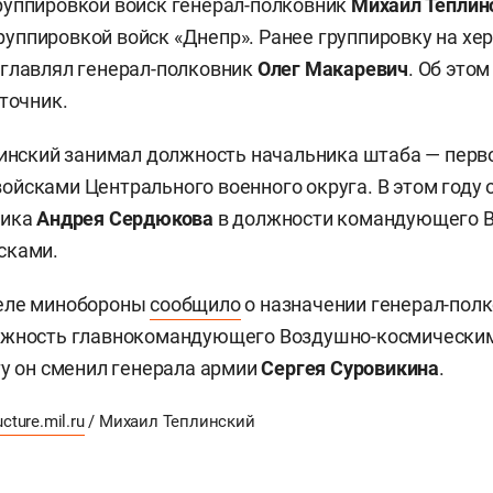
руппировкой войск генерал-полковник
Михаил Теплин
ппировкой войск «Днепр». Ранее группировку на хе
главлял генерал-полковник
Олег Макаревич
. Об это
сточник.
линский занимал должность начальника штаба — перв
йсками Центрального военного округа. В этом году 
ника
Андрея Сердюкова
в должности командующего 
сками.
еле минобороны
сообщило
о назначении генерал-пол
лжность главнокомандующего Воздушно-космическим
ту он сменил генерала армии
Сергея Суровикина
.
ucture.mil.ru
/ Михаил Теплинский