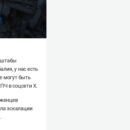
асштабы
лия, у нас есть
е могут быть
ПЧ в соцсети X.
еженцев
ала эскалации
.