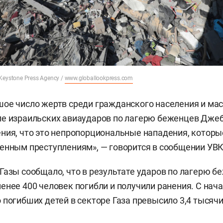
eystone Press Agency /
www.globallookpress.com
шое число жертв среди гражданского населения и м
е израильских авиаударов по лагерю беженцев Джеба
ния, что это непропорциональные нападения, которы
енным преступлениям», — говорится в сообщении УВК
Газы сообщало, что в результате ударов по лагерю б
енее 400 человек погибли и получили ранения. С нач
 погибших детей в секторе Газа превысило 3,4 тысячи