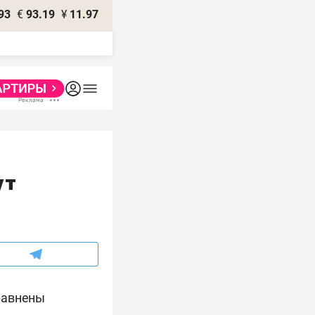
93
€
93.19
¥
11.97
ут
равнены