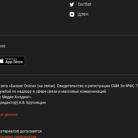
twitter
дзен
ние
зета «Бизнес Online» (на связи). Свидетельство о регистрации СМИ Эл №ФС 77
ужбой по надзору в сфере связи и массовых коммуникаций.
с Медия Холдинг»
редактор) А.В. Брусницын
ых данных
атериалов допускается
и
правил перепечатки