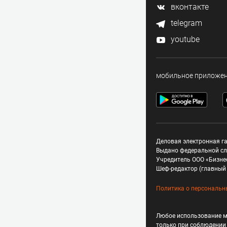
вконтакте
telegram
youtube
мобильное приложе
Деловая электронная га
Выдано федеральной сл
Учредитель ООО «Бизне
Шеф-редактор (главный 
Политика о персональн
Любое использование м
только при соблюдени