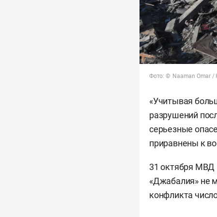
Фото: © Naaman Omar / K
«Учитывая боль
разрушений посл
серьезные опасе
приравнены к во
31 октября МВД 
«Джабалия» не м
конфликта число