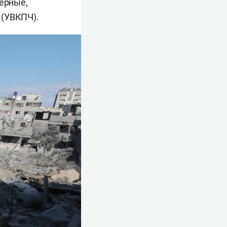
мерные,
 (УВКПЧ).