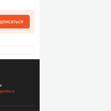
дписаться
ла
gazeta.ru