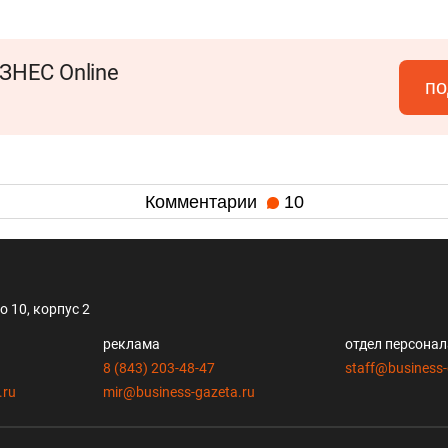
ЗНЕС Online
по
Комментарии
10
 10, корпус 2
реклама
отдел персона
8 (843) 203-48-47
staff@business-
.ru
mir@business-gazeta.ru