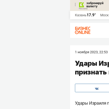
забронируй
валюту
17.9°
Казань
Моск
1 ноября 2023, 22:53
Удары Из
признать
Удары Израиля п