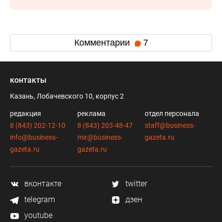
Комментарии
7
контакты
Казань, Лобачевского 10, корпус 2
редакция
реклама
отдел персонала
8 (843) 202-12-10
8 (843) 203-48-47
staff@business-
info@business-
mir@business-
gazeta.ru
gazeta.ru
gazeta.ru
вконтакте
twitter
telegram
дзен
youtube