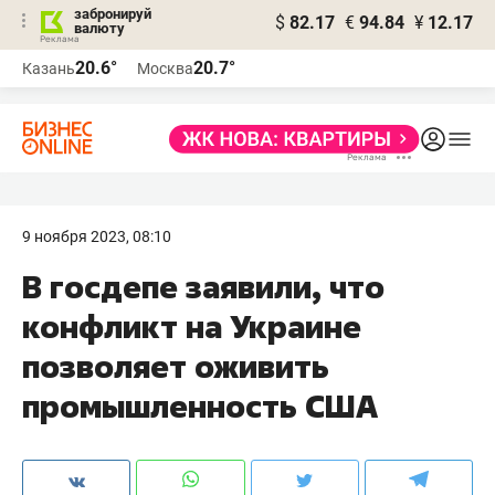
забронируй
$
82.17
€
94.84
¥
12.17
валюту
20.6°
20.7°
Казань
Москва
9 ноября 2023, 08:10
В госдепе заявили, что
конфликт на Украине
позволяет оживить
промышленность США