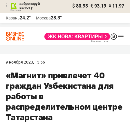
забронируй
$
80.93
€
93.19
¥
11.97
валюту
24.2°
28.3°
Казань
Москва
9 ноября 2023, 13:56
«Магнит» привлечет 40
граждан Узбекистана для
работы в
распределительном центре
Татарстана