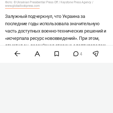
Фото: © Ukrainian Presidential Press Off / Keystone Press Agency /
www.globallookpress.com
Залужный подчеркнул, что Украина за
последние годы использовала значительную
часть доступных военно-технических решений и
«исчерпала ресурс нововведений». При этом,
отметил он, российская сторона адаптировалась
к применяемым технологиям и тактикам.
4
«В 2026 году Украина применила почти все виды
вооружений и доктрин. Ресурс исчерпан. РФ на
все это нашла противодействие. <…> У НАТО нет
другого выхода, кроме как переходить на
совершенно другие стандарты. Я уже говорил,
что нам нужен абсолютно новый военный блок,
скорее всего, с территориальной привязкой в