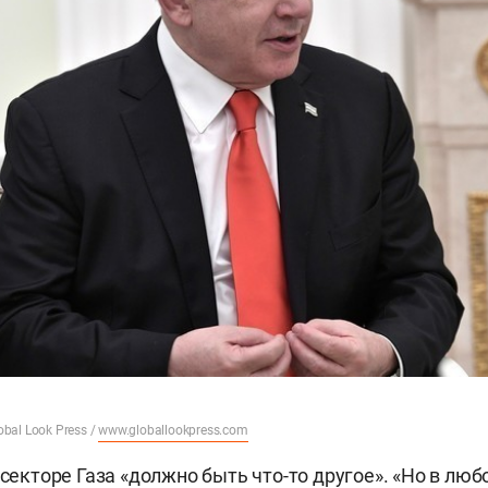
obal Look Press /
www.globallookpress.com
 секторе Газа «должно быть что-то другое». «Но в люб