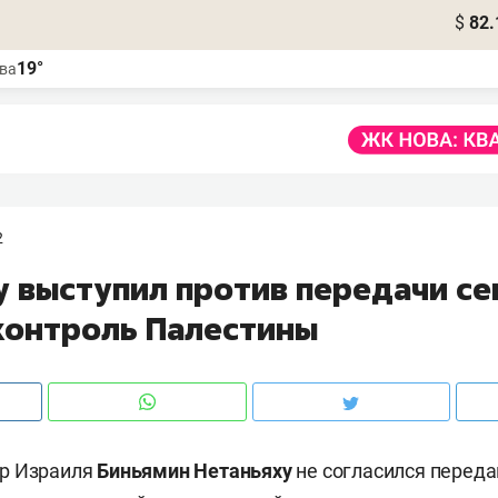
$
82.
19°
ва
2
у выступил против передачи се
 контроль Палестины
р Израиля
Биньямин Нетаньяху
не согласился переда