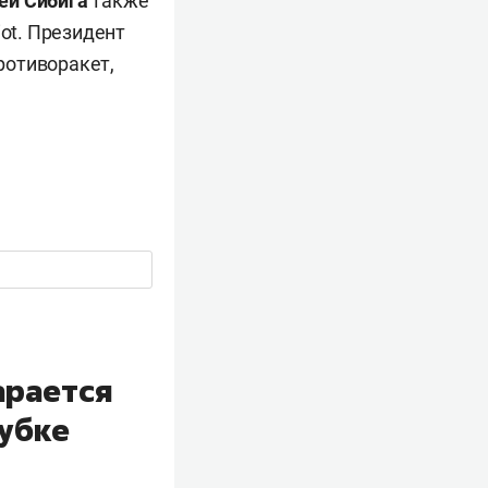
ей Сибига
также
iot. Президент
ротиворакет,
арается
Кубке