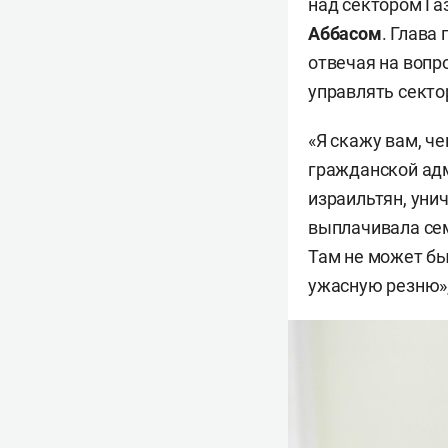
над сектором Га
Аббасом
. Глава
отвечая на вопр
управлять секто
«Я скажу вам, че
гражданской адм
израильтян, уни
выплачивала сем
Там не может быт
ужасную резню»