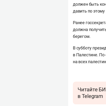
должен быть кон
давить по этому 
Ранее госсекре
должна получить
берегом.
В субботу прези
в Палестине. По
на всех палести
Читайте БИ
в Telegram