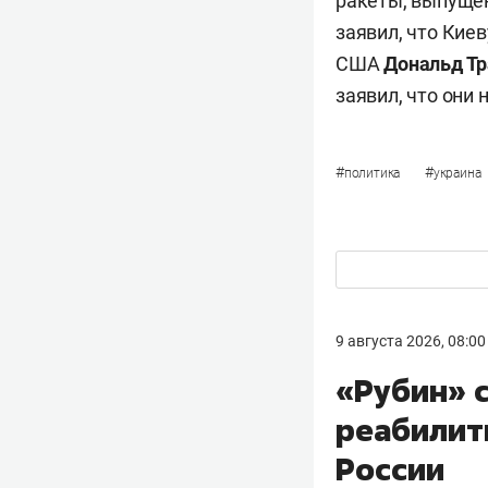
ракеты, выпуще
заявил, что Кие
США
Дональд Т
заявил, что они
#
#
политика
украина
9 августа 2026, 08:00
«Рубин» 
реабилит
России