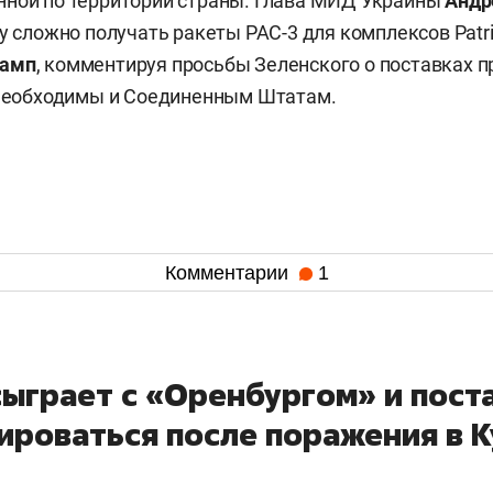
нной по территории страны. Глава МИД Украины
Андр
ву сложно получать ракеты PAC-3 для комплексов Patr
рамп
, комментируя просьбы Зеленского о поставках п
 необходимы и Соединенным Штатам.
Комментарии
1
сыграет с «Оренбургом» и пост
ироваться после поражения в 