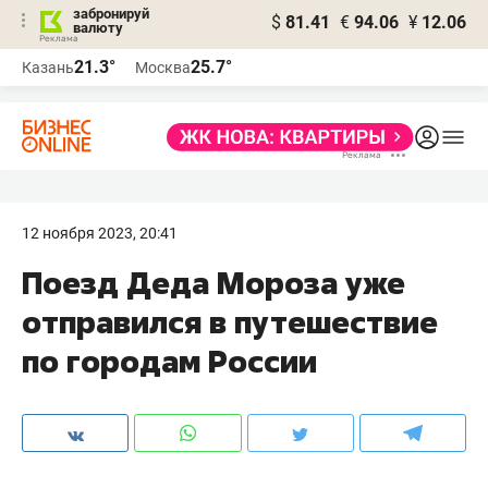
забронируй
$
81.41
€
94.06
¥
12.06
валюту
21.3°
25.7°
Казань
Москва
12 ноября 2023, 20:41
Поезд Деда Мороза уже
отправился в путешествие
по городам России