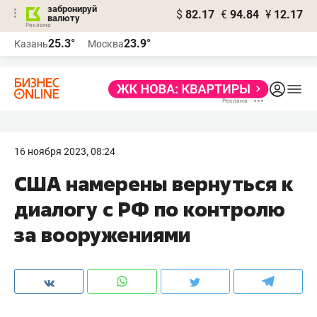
забронируй
$
82.17
€
94.84
¥
12.17
валюту
25.3°
23.9°
Казань
Москва
16 ноября 2023, 08:24
США намерены вернуться к
диалогу с РФ по контролю
за вооружениями