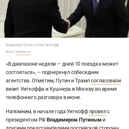
Владимир Путин и Стив Уиткофф
Фото:
kremlin.ru
«В диапазоне недели — дней 10 поездка может
состояться», — подчеркнул собеседник
агентства. Отметим, Путин и Трамп
согласовали
визит Уиткоффа и Кушнера в Москву во время
телефонного разговора в июне.
Напомним, в начале года Уиткофф
провел
с
президентом РФ
Владимиром Путиным
и
другими представителями российской стороны