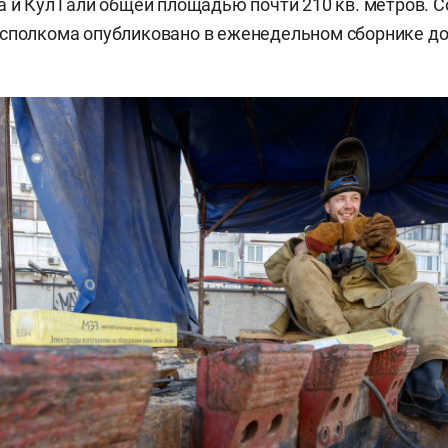
а и Кул Гали общей площадью почти 210 кв. метров.
исполкома опубликовано в еженедельном сборнике д