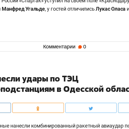
России «Спартак» уступил на своем поле «Краснодару»
л
Манфред Угальде
, у гостей отличились
Лукас Оласа
Комментарии
0
несли удары по ТЭЦ
оподстанциям в Одесской обла
нные нанесли комбинированный ракетный авиаудар п