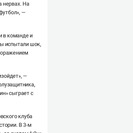
 нервах. На
футбол», —
и в команде и
ты испытали шок,
 поражением
изойдет», —
олузащитника,
ин» сыграет с
овского клуба
тории. В 3-м