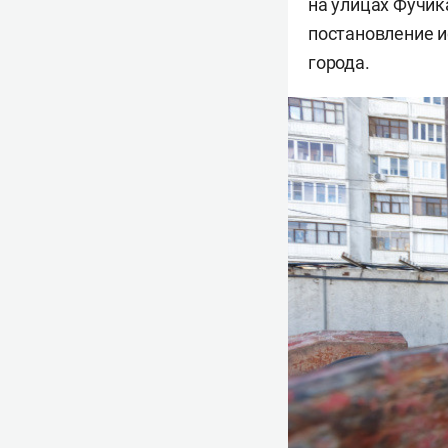
на улицах Фучик
постановление 
города.