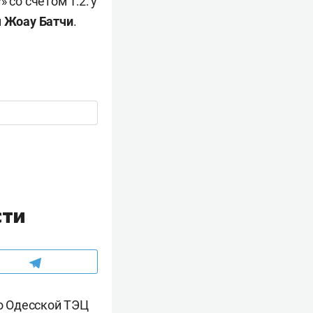
 со счетом 1:2: у
и
Жоау Батчи
.
сти
о Одесской ТЭЦ