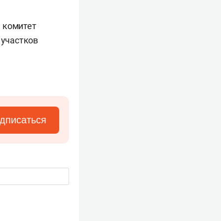
й комитет
 участков
дписаться