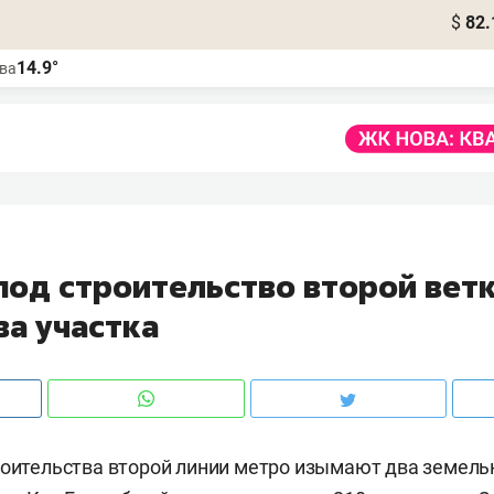
$
82.
14.9°
ва
1
 под строительство второй вет
ва участка
роительства второй линии метро изымают два земель