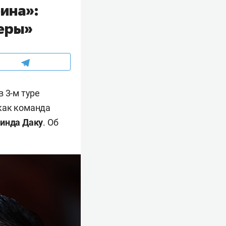
бина»:
феры»
 3-м туре
как команда
инда Даку
. Об