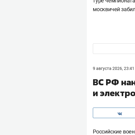
туре чемпионата 
москвичей заби
9 августа 2026, 23:41
ВС РФ на
и электр
Российские вое