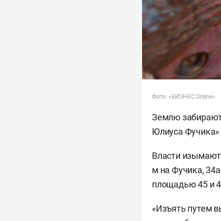
Фото: «БИЗНЕС Online»
Землю забирают 
Юлиуса Фучика» 
Власти изымают у
м на Фучика, 34
площадью 45 и 4
«Изъять путем 