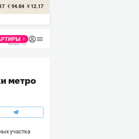
17
€
94.84
¥
12.17
ки метро
ных участка