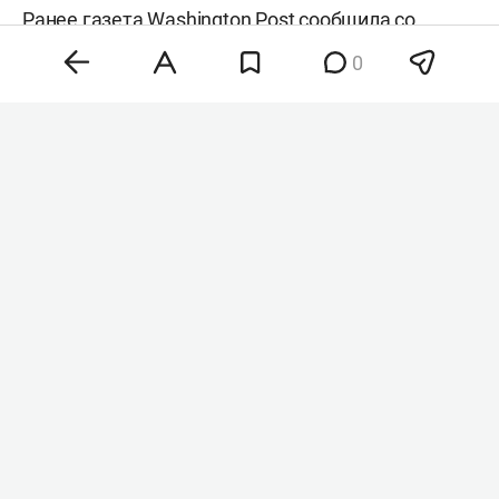
Ранее газета
Washington Post
сообщила со
ссылкой на источники, что
Дональд Трамп
в
0
частном порядке поддерживает кандидатуру
Вэнса на выборах 2028 года. По данным
издания, президент США рассматривает своего
вице-президента как возможного преемника во
главе республиканской партии.
#
#
сша
выборы в сша
Комментарии
0
6 августа 2026, 22:19