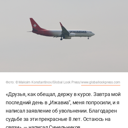
Фото: ©
Maksim Konstantinov
/Global Look Press/
www.globallookpress.com
«Друзья, как обещал, держу в курсе. Завтра мой
последний день в „Ижавиа“, меня попросили, и я
написал заявление об увольнении. Благодарен
судьбе за эти прекрасные 8 лет. Остаюсь на
связи», — написал Синельников.