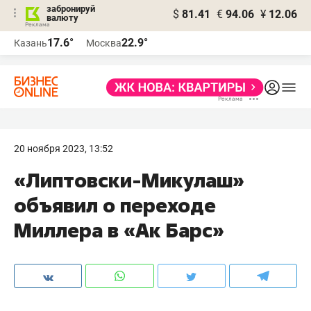
забронируй
$
81.41
€
94.06
¥
12.06
валюту
17.6°
22.9°
Казань
Москва
20 ноября 2023, 13:52
«Липтовски-Микулаш»
объявил о переходе
Миллера в «Ак Барс»