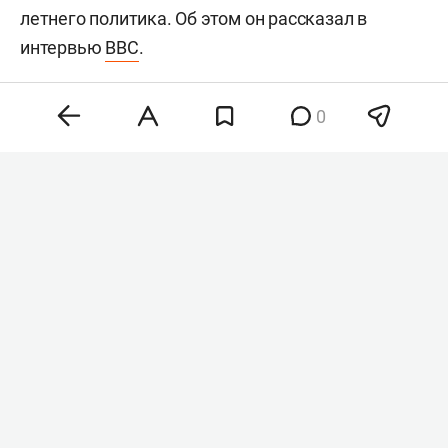
летнего политика. Об этом он рассказал в
интервью
BBC
.
0
Хантер Байден
Фото: © Chris Kleponis / Keystone Press Agency /
www.globallookpress.com