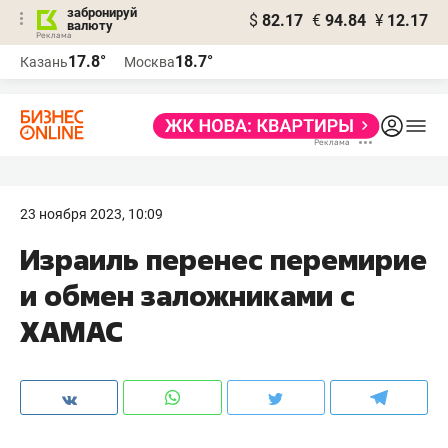
забронируй
$
82.17
€
94.84
¥
12.17
валюту
17.8°
18.7°
Казань
Москва
23 ноября 2023, 10:09
Израиль перенес перемирие
и обмен заложниками с
ХАМАС