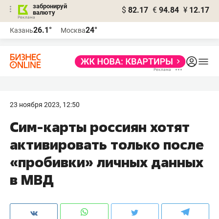
забронируй
$
82.17
€
94.84
¥
12.17
валюту
26.1°
24°
Казань
Москва
23 ноября 2023, 12:50
Сим-карты россиян хотят
активировать только после
«пробивки» личных данных
в МВД