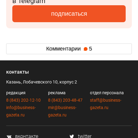
в Telegram
подписаться
Комментарии
5
контакты
Казань, Лобачевского 10, корпус 2
редакция
реклама
отдел персонала
8 (843) 202-12-10
8 (843) 203-48-47
staff@business-
info@business-
mir@business-
gazeta.ru
gazeta.ru
gazeta.ru
вконтакте
twitter