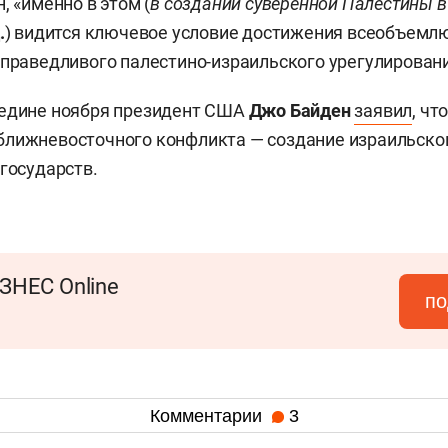
, «именно в этом (
в создании суверенной Палестины в
.
) видится ключевое условие достижения всеобъемл
справедливого палестино-израильского урегулировани
редине ноября президент США
Джо Байден
заявил
, чт
ближневосточного конфликта — создание израильско
 государств.
ЗНЕС Online
по
Комментарии
3