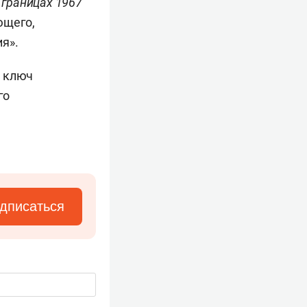
 границах 1967
ющего,
я».
о ключ
го
дписаться