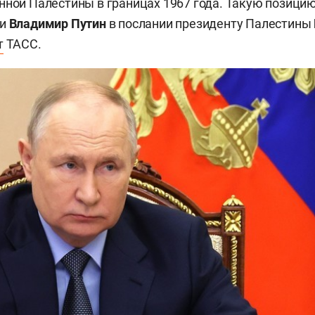
нной Палестины в границах 1967 года. Такую позици
ии
Владимир Путин
в послании президенту Палестины
т
ТАСС.