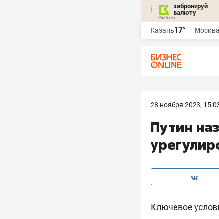
забронируй
валюту
17°
Казань
Москв
28 ноября 2023, 15:0
Путин на
урегулир
Ключевое услови