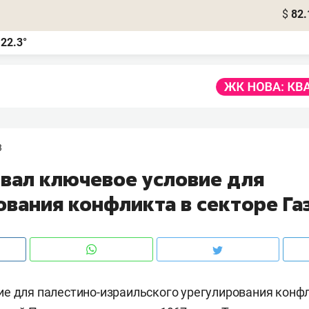
$
82.
22.3°
а
3
звал ключевое условие для
ования конфликта в секторе Га
е для палестино-израильского урегулирования конф