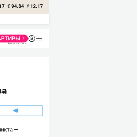
17
€
94.84
¥
12.17
за
ликта —