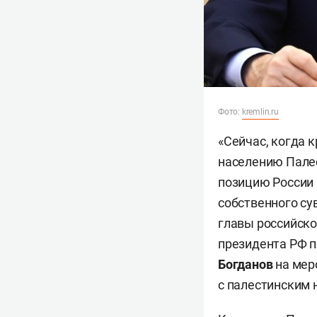
Фото:
kremlin.ru
«Сейчас, когда 
населению Пале
позицию России 
собственного сув
главы российско
президента РФ 
Богданов
на мер
с палестинским 