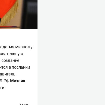
радания мирному
довательную
а создание
ится в послании
тавитель
ИД РФ
Михаил
ти