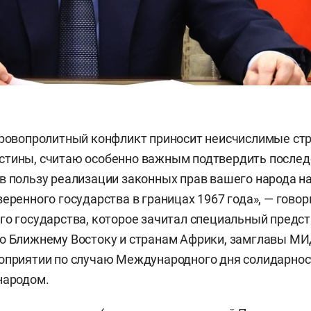
кровопролитный конфликт приносит неисчислимые ст
стины, считаю особенно важным подтвердить после
в пользу реализации законных прав вашего народа н
еренного государства в границах 1967 года», — говор
го государства, которое зачитал специальный предс
по Ближнему Востоку и странам Африки, замглавы М
оприятии по случаю Международного дня солидарнос
народом.