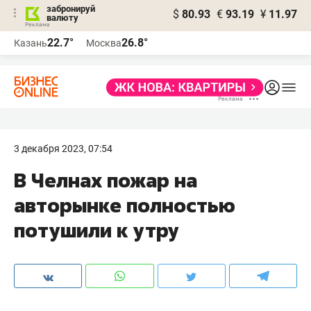
забронируй
$
80.93
€
93.19
¥
11.97
валюту
22.7°
26.8°
Казань
Москва
3 декабря 2023, 07:54
В Челнах пожар на
авторынке полностью
потушили к утру