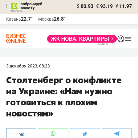
забронируй
$
80.93
€
93.19
¥
11.97
валюту
22.7°
26.8°
Казань
Москва
3 декабря 2023, 08:23
Столтенберг о конфликте
на Украине: «Нам нужно
готовиться к плохим
новостям»