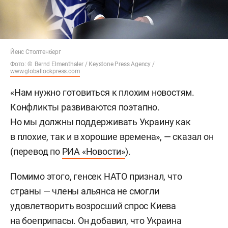
Йенс Столтенберг
Фото: © Bernd Elmenthaler / Keystone Press Agency /
www.globallookpress.com
«Нам нужно готовиться к плохим новостям.
Конфликты развиваются поэтапно.
Но мы должны поддерживать Украину как
в плохие, так и в хорошие времена», — сказал он
(перевод по
РИА «Новости»
).
Помимо этого, генсек НАТО признал, что
страны — члены альянса не смогли
удовлетворить возросший спрос Киева
на боеприпасы. Он добавил, что Украина