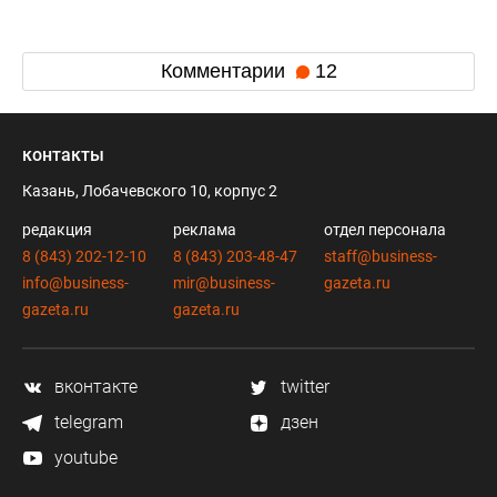
Комментарии
12
контакты
Казань, Лобачевского 10, корпус 2
редакция
реклама
отдел персонала
8 (843) 202-12-10
8 (843) 203-48-47
staff@business-
info@business-
mir@business-
gazeta.ru
gazeta.ru
gazeta.ru
вконтакте
twitter
telegram
дзен
youtube