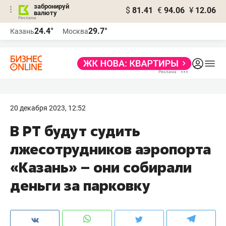
забронируй
$
81.41
€
94.06
¥
12.06
валюту
24.4°
29.7°
Казань
Москва
20 декабря 2023, 12:52
В РТ будут судить
лжесотрудников аэропорта
«Казань» – они собирали
деньги за парковку