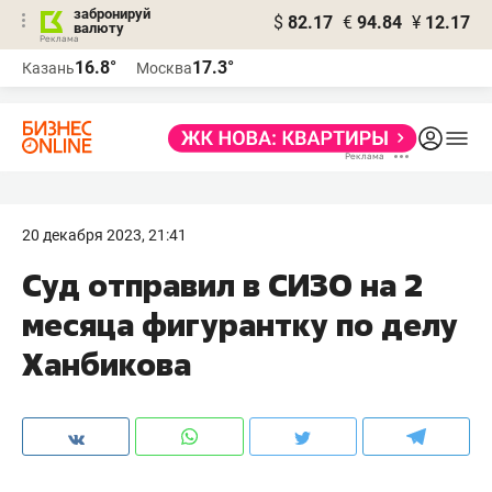
забронируй
$
82.17
€
94.84
¥
12.17
валюту
16.8°
17.3°
Казань
Москва
20 декабря 2023, 21:41
Суд отправил в СИЗО на 2
месяца фигурантку по делу
Ханбикова