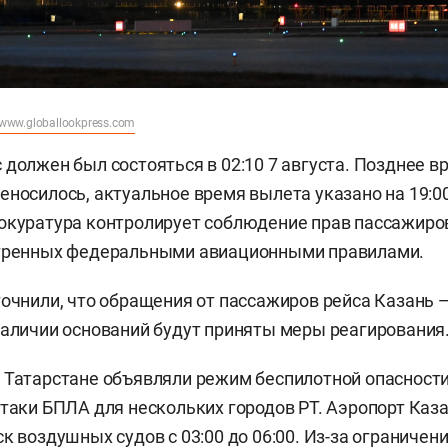
www.globallookpress.com
 должен был состояться в 02:10 7 августа. Позднее в
еносилось, актуальное время вылета указано на 19:0
окуратура контролирует соблюдение прав пассажиров
отренных федеральными авиационными правилами.
точнили, что обращения от пассажиров рейса Казань 
наличии оснований будут приняты меры реагирования
 Татарстане объявляли режим беспилотной опасности
атаки БПЛА для нескольких городов РТ. Аэропорт Каз
к воздушных судов с 03:00 до 06:00. Из-за ограничен