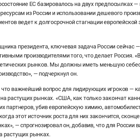
госостояние ЕС базировалось на двух предпосылках 
оресурсам из России и использовании дешевого произ
ментов ведет к долгосрочной стагнации европейской 
ника президента, ключевая задача России сейчас —
ивными производителями того, что делает Россия. «В
гетических рынков. Мы должны иметь меньшую себес
изводство», — подчеркнул он.
 что важнейший вопрос для лидирующих игроков — к
 на растущих рынках. «США, как только закончат ка
их партнеров, убив европейскую химию, автомобилес
 когда этот источник роста для них закончится, скон
ках», — спрогнозировал он, добавив, что для России 
а растущих рынках.