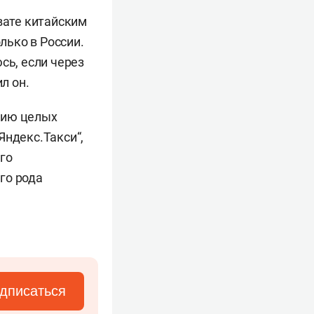
вате китайским
лько в России.
сь, если через
л он.
цию целых
Яндекс.Такси“,
го
го рода
дписаться