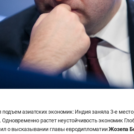
 подъем азиатских экономик: Индия заняла 3-е место
е. Одновременно растет неустойчивость экономик Гло
ил о высказывании главы евродипломатии
Жозепа Б