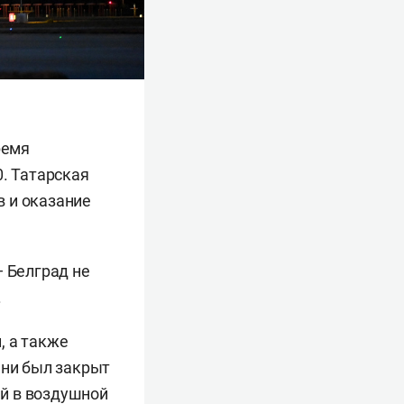
ремя
0. Татарская
 и оказание
— Белград не
.
, а также
ани был закрыт
ий в воздушной