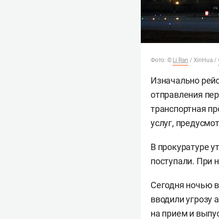
Фото: ©
Li Ran
/ XinHua /
Изначально рейс
отправления пер
транспортная пр
услуг, предусм
В прокуратуре у
поступали. При 
Сегодня ночью в
вводили угрозу 
на прием и выпус