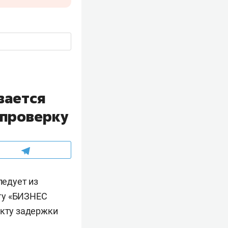
вается
 проверку
ледует из
ту «БИЗНЕС
акту задержки