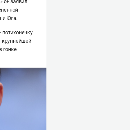
у
» он заявил
епенной
 и Юга.
— потихонечку
, крупнейшей
в гонке