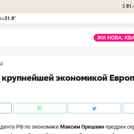
$
81.
31.8°
ва
50
 крупнейшей экономикой Европ
дента РФ по экономике
Максим Орешкин
предрек се