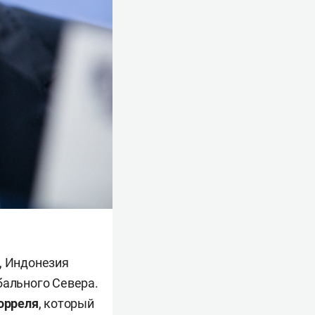
, Индонезия
бального Севера.
орреля
, который